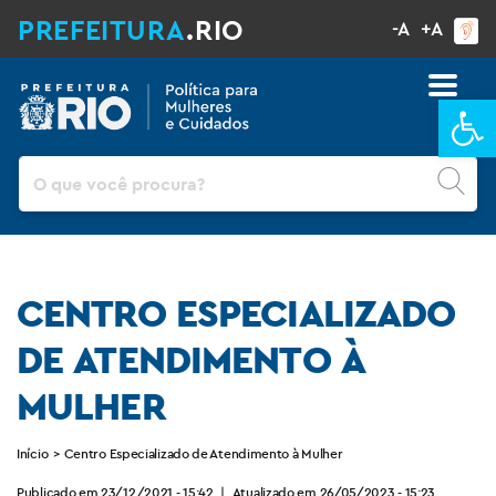
PREFEITURA
.RIO
-A
+A
Ba
Pesquisar
CENTRO ESPECIALIZADO
DE ATENDIMENTO À
MULHER
Início
>
Centro Especializado de Atendimento à Mulher
Publicado em 23/12/2021 - 15:42
|
Atualizado em 26/05/2023 - 15:23